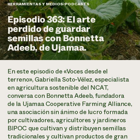
Suelo y agua
Informes anuales y financieros
HERRAMIENTAS Y MEDIOS
PODCASTS
Asociaciones empresariales
Historias de impacto
Donar
Episodio 363: El arte
Donaciones planificadas
Latinos en la agricultura
perdido de guardar
Blog
Sistemas alimentarios locales
Podcasts
Informe de
semillas con Bonnetta
Agricultura urbana
Publicaciones
impacto 2024
Las mujeres en la agricultura
Adeeb, de Ujamaa.
Boletín
Cursos cortos
Evento anual de reciclaje de productos electrónicos
Consultas de los medios de comunicación
Vídeos
LEER EL INFORME
En este episodio de
«Voces desde el
Programa de descuentos de NorthWestern Energy
Todos
Oportunidades de financiación
terreno»
, Gabriella Soto-Vélez, especialista
Servicios energéticos comerciales
contribuyen a la
Noticias
en agricultura sostenible del NCAT,
Servicios energéticos residenciales
resiliencia de la
conversa con Bonnetta Adeeb, fundadora
LIHEAP
comunidad.
Centro de intercambio de información AgriSolar
de la Ujamaa Cooperative Farming Alliance,
DONAR AHORA
Internship Hub
una asociación sin ánimo de lucro formada
Buscar prácticas
por cultivadores, agricultores y jardineros
Contratar a un becario
BIPOC que cultivan y distribuyen semillas
tradicionales y cultivan productos de gran