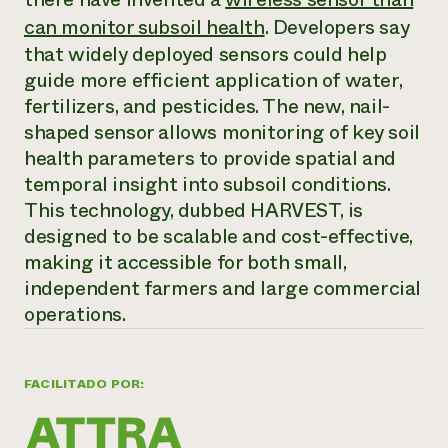
Suelo y agua
Informes anuales y financieros
Asociaciones empresariales
can monitor subsoil health
. Developers say
Historias de impacto
Donar
that widely deployed sensors could help
Donaciones planificadas
guide more efficient application of water,
Latinos en la agricultura
Blog
Sistemas alimentarios locales
fertilizers, and pesticides. The new, nail-
Podcasts
Informe de
Agricultura urbana
Publicaciones
shaped sensor allows monitoring of key soil
impacto 2024
Las mujeres en la agricultura
Boletín
Cursos cortos
health parameters to provide spatial and
Evento anual de reciclaje de productos electrónicos
Consultas de los medios de comunicación
Vídeos
temporal insight into subsoil conditions.
LEER EL INFORME
This technology, dubbed HARVEST, is
designed to be scalable and cost-effective,
Programa de descuentos de NorthWestern Energy
Todos
Oportunidades de financiación
making it accessible for both small,
Servicios energéticos comerciales
contribuyen a la
Noticias
independent farmers and large commercial
Servicios energéticos residenciales
resiliencia de la
LIHEAP
operations.
comunidad.
Centro de intercambio de información AgriSolar
DONAR AHORA
Internship Hub
Buscar prácticas
FACILITADO POR:
Contratar a un becario