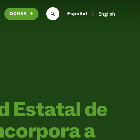
Español
English
DONAR
→
d Estatal de
ncorpora a