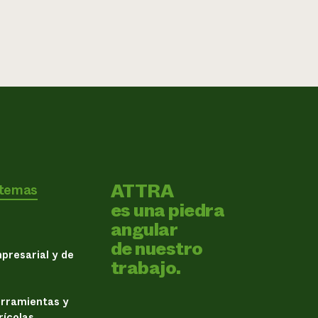
ATTRA
 temas
es una piedra
angular
de nuestro
presarial y de
trabajo.
erramientas y
rícolas