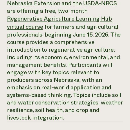
Suelo y agua
Nebraska Extension and the USDA-NRCS
Informes anuales y financieros
Asociaciones empresariales
are offering a free, two-month
Historias de impacto
Donar
Regenerative Agriculture Learning Hub
Donaciones planificadas
Latinos en la agricultura
Blog
virtual course
for farmers and agricultural
Sistemas alimentarios locales
Podcasts
Informe de
professionals, beginning June 15, 2026. The
Agricultura urbana
Publicaciones
impacto 2024
course provides a comprehensive
Las mujeres en la agricultura
Boletín
Cursos cortos
Evento anual de reciclaje de productos electrónicos
Consultas de los medios de comunicación
introduction to regenerative agriculture,
Vídeos
LEER EL INFORME
including its economic, environmental, and
management benefits. Participants will
Programa de descuentos de NorthWestern Energy
Todos
engage with key topics relevant to
Oportunidades de financiación
Servicios energéticos comerciales
contribuyen a la
Noticias
producers across Nebraska, with an
Servicios energéticos residenciales
resiliencia de la
emphasis on real-world application and
LIHEAP
comunidad.
systems-based thinking. Topics include soil
Centro de intercambio de información AgriSolar
DONAR AHORA
and water conservation strategies, weather
Internship Hub
Buscar prácticas
resilience, soil health, and crop and
Contratar a un becario
livestock integration.