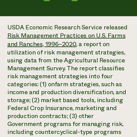
Suelo y agua
Informes anuales y financieros
Asociaciones empresariales
Historias de impacto
Donar
Donaciones planificadas
Latinos en la agricultura
Blog
USDA Economic Research Service released
Sistemas alimentarios locales
Podcasts
Informe de
Risk Management Practices on U.S. Farms
Agricultura urbana
Publicaciones
impacto 2024
and Ranches, 1996–2020
, a report on
Las mujeres en la agricultura
Boletín
Cursos cortos
Evento anual de reciclaje de productos electrónicos
Consultas de los medios de comunicación
utilization of risk management strategies,
Vídeos
LEER EL INFORME
using data from the Agricultural Resource
Management Survey. The report classifies
Programa de descuentos de NorthWestern Energy
Todos
risk management strategies into four
Oportunidades de financiación
Servicios energéticos comerciales
contribuyen a la
Noticias
categories: (1) onfarm strategies, such as
Servicios energéticos residenciales
resiliencia de la
income and production diversification, and
LIHEAP
comunidad.
storage; (2) market based tools, including
Centro de intercambio de información AgriSolar
DONAR AHORA
Federal Crop Insurance, marketing and
Internship Hub
Buscar prácticas
production contracts; (3) other
Contratar a un becario
Government programs for managing risk,
including countercyclical-type programs