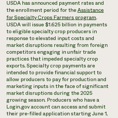
Suelo y agua
USDA has announced payment rates and
Informes anuales y financieros
Asociaciones empresariales
the enrollment period for the
Assistance
Historias de impacto
Donar
for Specialty Crops Farmers program
.
Donaciones planificadas
Latinos en la agricultura
Blog
USDA will issue $1.625 billion in payments
Sistemas alimentarios locales
Podcasts
Informe de
to eligible specialty crop producers in
Agricultura urbana
Publicaciones
impacto 2024
response to elevated input costs and
Las mujeres en la agricultura
Boletín
Cursos cortos
Evento anual de reciclaje de productos electrónicos
Consultas de los medios de comunicación
market disruptions resulting from foreign
Vídeos
LEER EL INFORME
competitors engaging in unfair trade
practices that impeded specialty crop
Programa de descuentos de NorthWestern Energy
Todos
exports. Specialty crop payments are
Oportunidades de financiación
Servicios energéticos comerciales
contribuyen a la
Noticias
intended to provide financial support to
Servicios energéticos residenciales
resiliencia de la
allow producers to pay for production and
LIHEAP
comunidad.
marketing inputs in the face of significant
Centro de intercambio de información AgriSolar
DONAR AHORA
market disruptions during the 2025
Internship Hub
Buscar prácticas
growing season. Producers who have a
Contratar a un becario
Login.gov account can access and submit
their pre-filled application starting June 1,