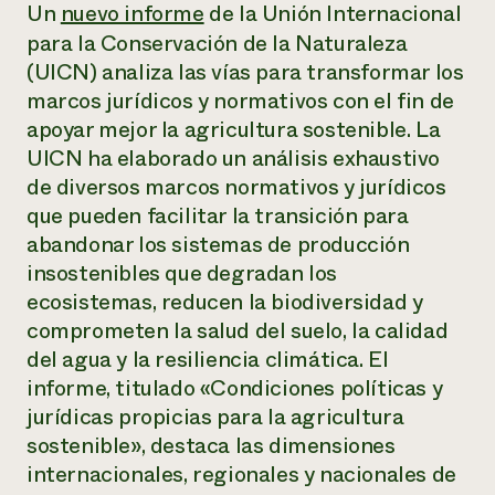
Suelo y agua
Un
nuevo informe
de la Unión Internacional
Informes anuales y financieros
Asociaciones empresariales
Historias de impacto
para la Conservación de la Naturaleza
Donar
(UICN) analiza las vías para transformar los
Donaciones planificadas
Latinos en la agricultura
Blog
marcos jurídicos y normativos con el fin de
Sistemas alimentarios locales
Podcasts
Informe de
apoyar mejor la agricultura sostenible. La
Agricultura urbana
Publicaciones
impacto 2024
UICN ha elaborado un análisis exhaustivo
Las mujeres en la agricultura
Boletín
Cursos cortos
Evento anual de reciclaje de productos electrónicos
de diversos marcos normativos y jurídicos
Consultas de los medios de comunicación
Vídeos
LEER EL INFORME
que pueden facilitar la transición para
abandonar los sistemas de producción
insostenibles que degradan los
Programa de descuentos de NorthWestern Energy
Todos
Oportunidades de financiación
Servicios energéticos comerciales
contribuyen a la
ecosistemas, reducen la biodiversidad y
Noticias
Servicios energéticos residenciales
resiliencia de la
comprometen la salud del suelo, la calidad
LIHEAP
comunidad.
del agua y la resiliencia climática. El
Centro de intercambio de información AgriSolar
DONAR AHORA
informe, titulado «Condiciones políticas y
Internship Hub
Buscar prácticas
jurídicas propicias para la agricultura
Contratar a un becario
sostenible», destaca las dimensiones
internacionales, regionales y nacionales de