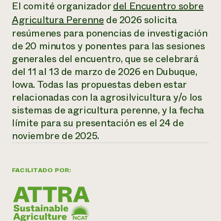
Suelo y agua
El comité organizador
del Encuentro sobre
Informes anuales y financieros
Asociaciones empresariales
Historias de impacto
Agricultura Perenne
de 2026 solicita
Donar
resúmenes para ponencias de investigación
Donaciones planificadas
Latinos en la agricultura
Blog
de 20 minutos y ponentes para las sesiones
Sistemas alimentarios locales
Podcasts
Informe de
generales del encuentro, que se celebrará
Agricultura urbana
Publicaciones
impacto 2024
del 11 al 13 de marzo de 2026 en Dubuque,
Las mujeres en la agricultura
Boletín
Cursos cortos
Evento anual de reciclaje de productos electrónicos
Consultas de los medios de comunicación
Iowa. Todas las propuestas deben estar
Vídeos
LEER EL INFORME
relacionadas con la agrosilvicultura y/o los
sistemas de agricultura perenne, y la fecha
Programa de descuentos de NorthWestern Energy
Todos
límite para su presentación es el 24 de
Oportunidades de financiación
Servicios energéticos comerciales
contribuyen a la
Noticias
noviembre de 2025.
Servicios energéticos residenciales
resiliencia de la
LIHEAP
comunidad.
Centro de intercambio de información AgriSolar
DONAR AHORA
FACILITADO POR:
Internship Hub
Buscar prácticas
Contratar a un becario