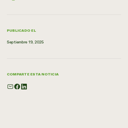
¿Necesit
un exper
PUBLICADO EL
Llame a la lí
directa de 
Septiembre 19, 2025
1-800-346-9
COMPARTE ESTA NOTICIA