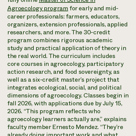
Suelo y agua
Informes anuales y financieros
Asociaciones empresariales
Agroecology program
for early and mid-
Historias de impacto
Donar
career professionals: farmers, educators,
Donaciones planificadas
organizers, extension professionals, applied
Latinos en la agricultura
Blog
Sistemas alimentarios locales
researchers, and more. The 30-credit
Podcasts
Informe de
Agricultura urbana
Publicaciones
program combines rigorous academic
impacto 2024
Las mujeres en la agricultura
Boletín
Cursos cortos
study and practical application of theory in
Evento anual de reciclaje de productos electrónicos
Consultas de los medios de comunicación
Vídeos
the real world. The curriculum includes
LEER EL INFORME
core courses in agroecology, participatory
action research, and food sovereignty, as
Programa de descuentos de NorthWestern Energy
Todos
Oportunidades de financiación
well as a six-credit master’s project that
Servicios energéticos comerciales
contribuyen a la
Noticias
integrates ecological, social, and political
Servicios energéticos residenciales
resiliencia de la
LIHEAP
dimensions of agroecology. Classes begin in
comunidad.
Centro de intercambio de información AgriSolar
fall 2026, with applications due by July 15,
DONAR AHORA
Internship Hub
2026. “This program reflects who
Buscar prácticas
agroecology learners actually are,” explains
Contratar a un becario
faculty member Ernesto Mendez. “They’re
already doing important work and what