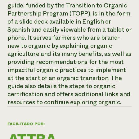
Suelo y agua
guide, funded by the Transition to Organic
Informes anuales y financieros
Asociaciones empresariales
Historias de impacto
Partnership Program (TOPP), is in the form
Donar
Donaciones planificadas
of a slide deck available in English or
Latinos en la agricultura
Blog
Spanish and easily viewable from a tablet or
Sistemas alimentarios locales
Podcasts
Informe de
phone. It serves farmers who are brand-
Agricultura urbana
Publicaciones
impacto 2024
Las mujeres en la agricultura
new to organic by explaining organic
Boletín
Cursos cortos
Evento anual de reciclaje de productos electrónicos
Consultas de los medios de comunicación
Vídeos
agriculture and its many benefits, as well as
LEER EL INFORME
providing recommendations for the most
impactful organic practices to implement
Programa de descuentos de NorthWestern Energy
Todos
at the start of an organic transition. The
Oportunidades de financiación
Servicios energéticos comerciales
contribuyen a la
Noticias
guide also details the steps to organic
Servicios energéticos residenciales
resiliencia de la
certification and offers additional links and
LIHEAP
comunidad.
resources to continue exploring organic.
Centro de intercambio de información AgriSolar
DONAR AHORA
Internship Hub
Buscar prácticas
Contratar a un becario
FACILITADO POR: