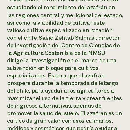
Suelo y agua
Informes anuales y financieros
estudiando el rendimiento del azafrán
en
Asociaciones empresariales
Historias de impacto
Donar
las regiones central y meridional del estado,
Donaciones planificadas
así como la viabilidad de cultivar este
Latinos en la agricultura
Blog
Sistemas alimentarios locales
valioso cultivo especializado en rotación
Podcasts
Informe de
Agricultura urbana
Publicaciones
con el chile. Saeid Zehtab Salmasi, director
impacto 2024
Las mujeres en la agricultura
Boletín
Cursos cortos
de investigación del Centro de Ciencias de
Evento anual de reciclaje de productos electrónicos
Consultas de los medios de comunicación
Vídeos
la Agricultura Sostenible de la NMSU,
LEER EL INFORME
dirige la investigación en el marco de una
subvención en bloque para cultivos
Programa de descuentos de NorthWestern Energy
Todos
Oportunidades de financiación
especializados. Espera que el azafrán
Servicios energéticos comerciales
contribuyen a la
Noticias
prospere durante la temporada de letargo
Servicios energéticos residenciales
resiliencia de la
LIHEAP
del chile, para ayudar a los agricultores a
comunidad.
Centro de intercambio de información AgriSolar
maximizar el uso de la tierra y crear fuentes
DONAR AHORA
Internship Hub
de ingresos alternativas, además de
Buscar prácticas
promover la salud del suelo. El azafrán es un
Contratar a un becario
cultivo de gran valor con usos culinarios,
médicos y cosméticos que podría ayudar a