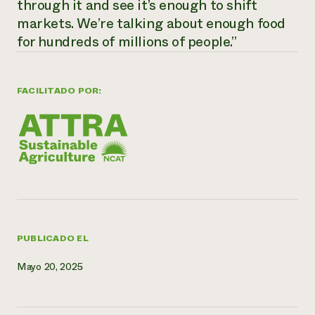
through it and see it’s enough to shift
markets. We’re talking about enough food
¿Necesit
for hundreds of millions of people.”
un exper
Llame a la lí
FACILITADO POR:
directa de 
1-800-346-9
PUBLICADO EL
Mayo 20, 2025