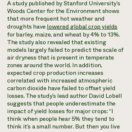
Suelo y agua
A study published by Stanford University’s
Informes anuales y financieros
Asociaciones empresariales
Woods Center for the Environment shows
Historias de impacto
Donar
that more frequent hot weather and
Donaciones planificadas
Latinos en la agricultura
Blog
droughts have
lowered global crop yields
Sistemas alimentarios locales
Podcasts
Informe de
for barley, maize, and wheat by 4% to 13%.
Agricultura urbana
Publicaciones
impacto 2024
The study also revealed that existing
Las mujeres en la agricultura
Boletín
Cursos cortos
Evento anual de reciclaje de productos electrónicos
models largely failed to predict the scale of
Consultas de los medios de comunicación
Vídeos
LEER EL INFORME
air dryness that is present in temperate
zones around the world. In addition,
expected crop production increases
Programa de descuentos de NorthWestern Energy
Todos
Oportunidades de financiación
Servicios energéticos comerciales
contribuyen a la
correlated with increased atmospheric
Noticias
Servicios energéticos residenciales
resiliencia de la
carbon dioxide have failed to offset yield
LIHEAP
comunidad.
losses. The study’s lead author David Lobell
Centro de intercambio de información AgriSolar
DONAR AHORA
suggests that people underestimate the
Internship Hub
Buscar prácticas
impact of yield losses for major crops: “I
Contratar a un becario
think when people hear 5% they tend to
think it’s a small number. But then you live