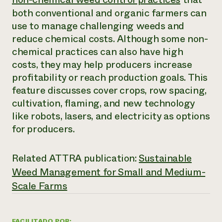
Suelo y agua
Informes anuales y financieros
both conventional and organic farmers can
Asociaciones empresariales
Historias de impacto
Donar
use to manage challenging weeds and
Donaciones planificadas
reduce chemical costs. Although some non-
Latinos en la agricultura
Blog
Sistemas alimentarios locales
chemical practices can also have high
Podcasts
Informe de
Agricultura urbana
Publicaciones
costs, they may help producers increase
impacto 2024
Las mujeres en la agricultura
Boletín
Cursos cortos
profitability or reach production goals. This
Evento anual de reciclaje de productos electrónicos
Consultas de los medios de comunicación
Vídeos
feature discusses cover crops, row spacing,
LEER EL INFORME
cultivation, flaming, and new technology
like robots, lasers, and electricity as options
Programa de descuentos de NorthWestern Energy
Todos
Oportunidades de financiación
for producers.
Servicios energéticos comerciales
contribuyen a la
Noticias
Servicios energéticos residenciales
resiliencia de la
LIHEAP
Related ATTRA publication:
Sustainable
comunidad.
Centro de intercambio de información AgriSolar
DONAR AHORA
Weed Management for Small and Medium-
Internship Hub
Scale Farms
Buscar prácticas
Contratar a un becario
FACILITADO POR: