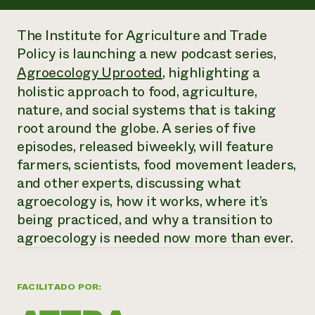
Suelo y agua
Informes anuales y financieros
Asociaciones empresariales
Historias de impacto
Donar
The Institute for Agriculture and Trade
Donaciones planificadas
Policy is launching a new podcast series,
Latinos en la agricultura
Blog
Agroecology Uprooted
, highlighting a
Sistemas alimentarios locales
Podcasts
Informe de
Agricultura urbana
Publicaciones
holistic approach to food, agriculture,
impacto 2024
Las mujeres en la agricultura
Boletín
Cursos cortos
nature, and social systems that is taking
Evento anual de reciclaje de productos electrónicos
Consultas de los medios de comunicación
Vídeos
root around the globe. A series of five
LEER EL INFORME
episodes, released biweekly, will feature
farmers, scientists, food movement leaders,
Programa de descuentos de NorthWestern Energy
Todos
Oportunidades de financiación
and other experts, discussing what
Servicios energéticos comerciales
contribuyen a la
Noticias
agroecology is, how it works, where it’s
Servicios energéticos residenciales
resiliencia de la
LIHEAP
being practiced, and why a transition to
comunidad.
Centro de intercambio de información AgriSolar
agroecology is needed now more than ever.
DONAR AHORA
Internship Hub
Buscar prácticas
Contratar a un becario
FACILITADO POR: