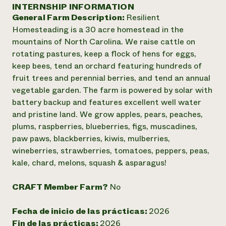
Suelo y agua
INTERNSHIP INFORMATION
Informes anuales y financieros
Asociaciones empresariales
General Farm Description:
Resilient
Historias de impacto
Donar
Homesteading is a 30 acre homestead in the
Donaciones planificadas
Latinos en la agricultura
mountains of North Carolina. We raise cattle on
Blog
Sistemas alimentarios locales
Podcasts
rotating pastures, keep a flock of hens for eggs,
Informe de
Agricultura urbana
Publicaciones
keep bees, tend an orchard featuring hundreds of
impacto 2024
Las mujeres en la agricultura
Boletín
Cursos cortos
fruit trees and perennial berries, and tend an annual
Evento anual de reciclaje de productos electrónicos
Consultas de los medios de comunicación
Vídeos
vegetable garden. The farm is powered by solar with
LEER EL INFORME
battery backup and features excellent well water
and pristine land. We grow apples, pears, peaches,
Programa de descuentos de NorthWestern Energy
Todos
Oportunidades de financiación
plums, raspberries, blueberries, figs, muscadines,
Servicios energéticos comerciales
contribuyen a la
Noticias
paw paws, blackberries, kiwis, mulberries,
Servicios energéticos residenciales
resiliencia de la
wineberries, strawberries, tomatoes, peppers, peas,
LIHEAP
comunidad.
kale, chard, melons, squash & asparagus!
Centro de intercambio de información AgriSolar
DONAR AHORA
Internship Hub
CRAFT Member Farm?
No
Buscar prácticas
Contratar a un becario
Fecha de inicio de las prácticas:
2026
Fin de las prácticas:
2026