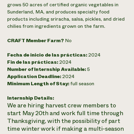
Suelo y agua
Informes anuales y financieros
grows 50 acres of certified organic vegetables in
Asociaciones empresariales
Historias de impacto
Sunderland, MA, and produces specialty food
Donar
products including sriracha, salsa, pickles, and dried
Donaciones planificadas
Latinos en la agricultura
Blog
chilies from ingredients grown on the farm.
Sistemas alimentarios locales
Podcasts
Informe de
Agricultura urbana
Publicaciones
CRAFT Member Farm?
No
impacto 2024
Las mujeres en la agricultura
Boletín
Cursos cortos
Evento anual de reciclaje de productos electrónicos
Consultas de los medios de comunicación
Vídeos
Fecha de inicio de las prácticas:
2024
LEER EL INFORME
Fin de las prácticas:
2024
Number of Internship Available:
5
Programa de descuentos de NorthWestern Energy
Todos
Oportunidades de financiación
Application Deadline:
2024
Servicios energéticos comerciales
contribuyen a la
Noticias
Minimum Length of Stay:
full season
Servicios energéticos residenciales
resiliencia de la
LIHEAP
comunidad.
Internship Details:
Centro de intercambio de información AgriSolar
DONAR AHORA
We are hiring harvest crew members to
Internship Hub
Buscar prácticas
start May 20th and work full time through
Contratar a un becario
Thanksgiving, with the possibility of part
time winter work if making a multi-season