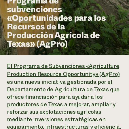
Programa de
Suelo y agua
Informes anuales y financieros
subvenciones
Asociaciones empresariales
Historias de impacto
Donar
«Oportunidades para los
Donaciones planificadas
Latinos en la agricultura
Recursos de la
Blog
Sistemas alimentarios locales
Podcasts
Informe de
Producción Agrícola de
Agricultura urbana
Publicaciones
impacto 2024
Las mujeres en la agricultura
Texas» (AgPro)
Boletín
Cursos cortos
Evento anual de reciclaje de productos electrónicos
Consultas de los medios de comunicación
Vídeos
LEER EL INFORME
El Programa de Subvenciones «Agriculture
Programa de descuentos de NorthWestern Energy
Todos
Oportunidades de financiación
Production Resource Opportunity» (AgPro)
Servicios energéticos comerciales
contribuyen a la
Noticias
es una nueva iniciativa gestionada por el
Servicios energéticos residenciales
resiliencia de la
Departamento de Agricultura de Texas que
LIHEAP
comunidad.
Centro de intercambio de información AgriSolar
ofrece financiación para ayudar a los
DONAR AHORA
Internship Hub
productores de Texas a mejorar, ampliar y
Buscar prácticas
reforzar sus explotaciones agrícolas
Contratar a un becario
mediante inversiones estratégicas en
equipamiento, infraestructuras y eficiencia.