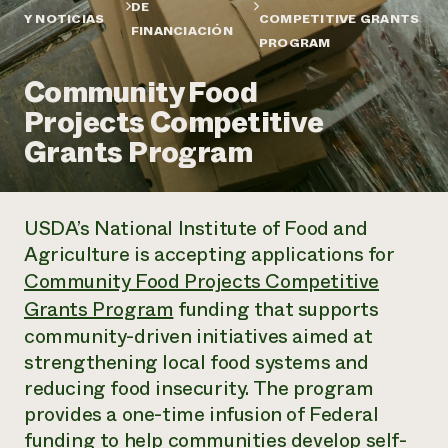
Suelo y agua
DE
Informes anuales y financieros
Y NOTICIAS
COMPETITIVE GRANTS
Asociaciones empresariales
FINANCIACIÓN
Historias de impacto
Donar
PROGRAM
Donaciones planificadas
Latinos en la agricultura
Community Food
Blog
Sistemas alimentarios locales
Podcasts
Informe de
Projects Competitive
Agricultura urbana
Publicaciones
impacto 2024
Las mujeres en la agricultura
Grants Program
Boletín
Cursos cortos
Evento anual de reciclaje de productos electrónicos
Consultas de los medios de comunicación
Vídeos
LEER EL INFORME
USDA’s National Institute of Food and
Programa de descuentos de NorthWestern Energy
Todos
Oportunidades de financiación
Agriculture is accepting applications for
Servicios energéticos comerciales
contribuyen a la
Noticias
Community Food Projects Competitive
Servicios energéticos residenciales
resiliencia de la
Grants Program
funding that supports
LIHEAP
comunidad.
Centro de intercambio de información AgriSolar
community-driven initiatives aimed at
DONAR AHORA
Internship Hub
strengthening local food systems and
Buscar prácticas
reducing food insecurity. The program
Contratar a un becario
provides a one-time infusion of Federal
funding to help communities develop self-