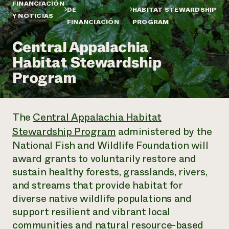
Suelo y agua
FINANCIACIÓN
Informes anuales y financieros
DE
HABITAT STEWARDSHIP
Asociaciones empresariales
Y NOTICIAS
Historias de impacto
Donar
FINANCIACIÓN
PROGRAM
Donaciones planificadas
Latinos en la agricultura
Central Appalachia
Blog
Sistemas alimentarios locales
Podcasts
Informe de
Habitat Stewardship
Agricultura urbana
Publicaciones
impacto 2024
Las mujeres en la agricultura
Program
Boletín
Cursos cortos
Evento anual de reciclaje de productos electrónicos
Consultas de los medios de comunicación
Vídeos
LEER EL INFORME
The
Central Appalachia Habitat
Programa de descuentos de NorthWestern Energy
Todos
Oportunidades de financiación
Stewardship Program
administered by the
Servicios energéticos comerciales
contribuyen a la
Noticias
National Fish and Wildlife Foundation will
Servicios energéticos residenciales
resiliencia de la
award grants to voluntarily restore and
LIHEAP
comunidad.
Centro de intercambio de información AgriSolar
sustain healthy forests, grasslands, rivers,
DONAR AHORA
Internship Hub
and streams that provide habitat for
Buscar prácticas
diverse native ​​wildlife populations and
Contratar a un becario
support resilient and vibrant local
communities and natural resource-based