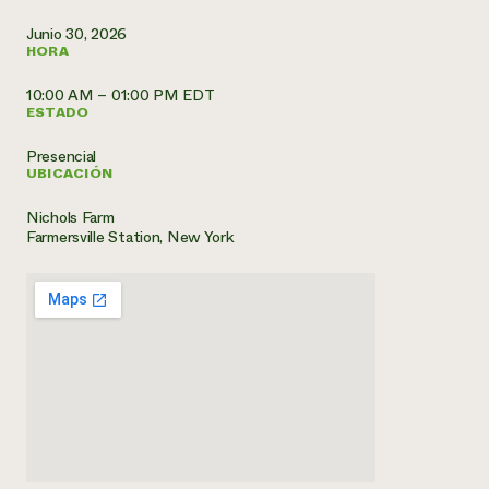
Junio 30, 2026
¿Necesit
HORA
un exper
10:00 AM – 01:00 PM EDT
ESTADO
Llame a la lí
Presencial
directa de 
UBICACIÓN
1-800-346-9
Nichols Farm
Farmersville Station, New York