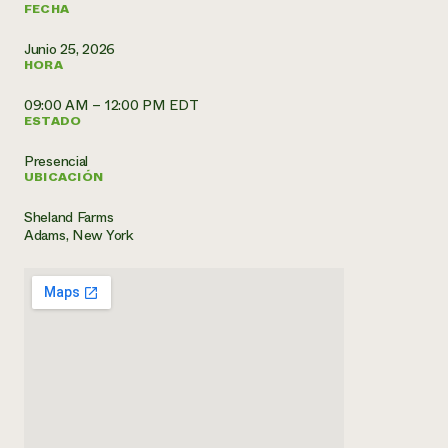
FECHA
¿Necesit
Junio 25, 2026
un exper
HORA
09:00 AM – 12:00 PM EDT
Llame a la lí
ESTADO
directa de 
Presencial
1-800-346-9
UBICACIÓN
Sheland Farms
Adams, New York