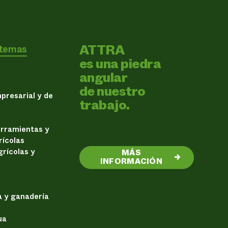
ATTRA
 temas
es una piedra
angular
de nuestro
presarial y de
trabajo.
erramientas y
rícolas
rícolas y
MÁS
→
INFORMACIÓN
a y ganadería
ua