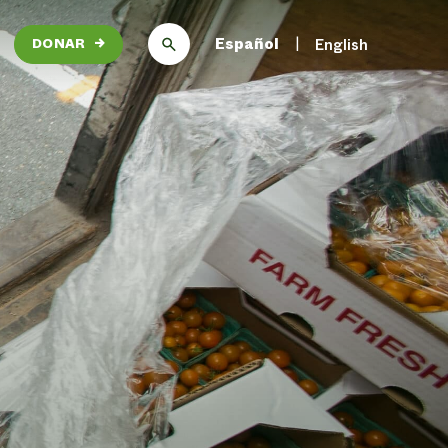
Español
English
DONAR
→