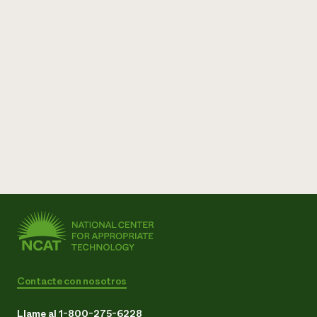
¿Necesit
un exper
Llame a la lí
directa de 
1-800-346-9
Contacte con nosotros
Llame al 1-800-275-6228