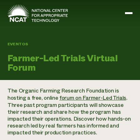
Ir al contenido principal
EVENTOS
Misión y visión
Farmer-Led Trials Virtual
Historia
Forum
ATTRA
ATTRA
Abundante Ogallala
Biochar Policy Project
The Organic Farming Research Foundation is
Liderazgo
Pastoreo regenerativo
Gestión empresarial y de riesgos
hosting a free, online
forum on Farmer-Led Trials
.
Personal
Tierra para el agua
Cultivos
Three past program participants will showcase
Regiones
Programa de transición a la asociación orgánica
Energía, herramientas y equipos agrícolas
their research and share how the program has
Consejo de Administración
Programa de mejora de la calidad de la lana
Métodos agrícolas y ganaderos
Formación "Armed to Farm
impacted their operations. Discover how hands-on
Carreras profesionales
Ganadería
Calendario de actos
research led by real farmers has informed and
Marketing
impacted their production practices.
Agricultura y ganadería ecológicas
Armados para cultivar