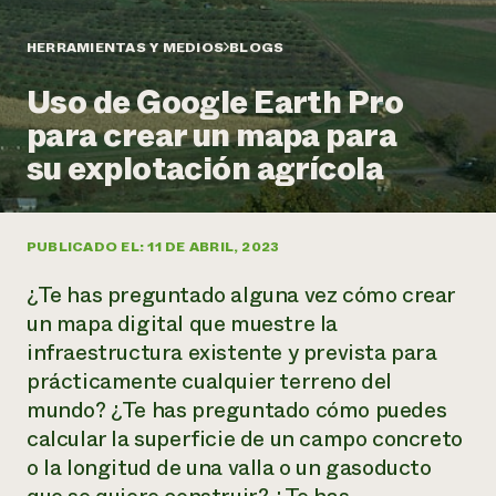
Suelo y agua
Informes anuales y financieros
Asociaciones empresariales
Historias de impacto
Donar
HERRAMIENTAS Y MEDIOS
BLOGS
Donaciones planificadas
Latinos en la agricultura
Uso de Google Earth Pro
Blog
Sistemas alimentarios locales
Podcasts
Informe de
para crear un mapa para
Agricultura urbana
Publicaciones
impacto 2024
Las mujeres en la agricultura
su explotación agrícola
Boletín
Cursos cortos
Evento anual de reciclaje de productos electrónicos
Consultas de los medios de comunicación
Vídeos
LEER EL INFORME
PUBLICADO EL: 11 DE ABRIL, 2023
Programa de descuentos de NorthWestern Energy
Todos
Oportunidades de financiación
¿Te has preguntado alguna vez cómo crear
Servicios energéticos comerciales
contribuyen a la
Noticias
Servicios energéticos residenciales
un mapa digital que muestre la
resiliencia de la
LIHEAP
infraestructura existente y prevista para
comunidad.
Centro de intercambio de información AgriSolar
prácticamente cualquier terreno del
DONAR AHORA
Internship Hub
mundo? ¿Te has preguntado cómo puedes
Buscar prácticas
calcular la superficie de un campo concreto
Contratar a un becario
o la longitud de una valla o un gasoducto