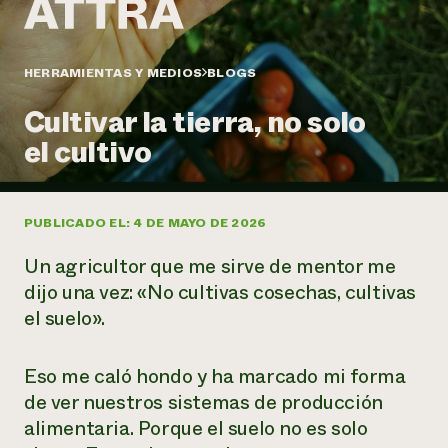
Suelo y agua
Informes anuales y financieros
Asociaciones empresariales
Historias de impacto
Donar
Donaciones planificadas
HERRAMIENTAS Y MEDIOS
BLOGS
Latinos en la agricultura
Blog
Sistemas alimentarios locales
Podcasts
Informe de
Cultivar la tierra, no solo
Agricultura urbana
Publicaciones
impacto 2024
Las mujeres en la agricultura
el cultivo
Boletín
Cursos cortos
Evento anual de reciclaje de productos electrónicos
Consultas de los medios de comunicación
Vídeos
LEER EL INFORME
PUBLICADO EL: 4 DE MAYO DE 2026
Programa de descuentos de NorthWestern Energy
Todos
Oportunidades de financiación
Un agricultor que me sirve de mentor me
Servicios energéticos comerciales
contribuyen a la
Noticias
Servicios energéticos residenciales
dijo una vez: «No cultivas cosechas, cultivas
resiliencia de la
LIHEAP
el suelo».
comunidad.
Centro de intercambio de información AgriSolar
DONAR AHORA
Internship Hub
Buscar prácticas
Eso me caló hondo y ha marcado mi forma
Contratar a un becario
de ver nuestros sistemas de producción
alimentaria. Porque el suelo no es solo