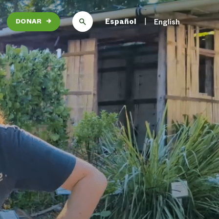
Español
English
DONAR
→