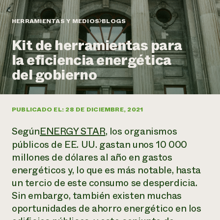
Suelo y agua
Informes anuales y financieros
Asociaciones empresariales
Historias de impacto
Donar
HERRAMIENTAS Y MEDIOS
BLOGS
Donaciones planificadas
Latinos en la agricultura
Kit de herramientas para
Blog
Sistemas alimentarios locales
Podcasts
Informe de
la eficiencia energética
Agricultura urbana
Publicaciones
impacto 2024
Las mujeres en la agricultura
del gobierno
Boletín
Cursos cortos
Evento anual de reciclaje de productos electrónicos
Consultas de los medios de comunicación
Vídeos
LEER EL INFORME
PUBLICADO EL: 28 DE DICIEMBRE, 2021
Programa de descuentos de NorthWestern Energy
Todos
Oportunidades de financiación
Según
ENERGY STAR
, los organismos
Servicios energéticos comerciales
contribuyen a la
Noticias
Servicios energéticos residenciales
públicos de EE. UU. gastan unos 10 000
resiliencia de la
LIHEAP
comunidad.
millones de dólares al año en gastos
Centro de intercambio de información AgriSolar
DONAR AHORA
energéticos y, lo que es más notable, hasta
Internship Hub
un tercio de este consumo se desperdicia.
Buscar prácticas
Contratar a un becario
Sin embargo, también existen muchas
oportunidades de ahorro energético en los