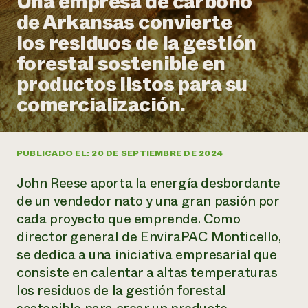
Una empresa de carbono
Suelo y agua
Informes anuales y financieros
de Arkansas convierte
Asociaciones empresariales
Historias de impacto
Donar
los residuos de la gestión
Donaciones planificadas
Latinos en la agricultura
forestal sostenible en
Blog
Sistemas alimentarios locales
Podcasts
Informe de
productos listos para su
Agricultura urbana
Publicaciones
impacto 2024
Las mujeres en la agricultura
comercialización.
Boletín
Cursos cortos
Evento anual de reciclaje de productos electrónicos
Consultas de los medios de comunicación
Vídeos
LEER EL INFORME
PUBLICADO EL: 20 DE SEPTIEMBRE DE 2024
Programa de descuentos de NorthWestern Energy
Todos
Oportunidades de financiación
John Reese aporta la energía desbordante
Servicios energéticos comerciales
contribuyen a la
Noticias
Servicios energéticos residenciales
de un vendedor nato y una gran pasión por
resiliencia de la
LIHEAP
cada proyecto que emprende. Como
comunidad.
Centro de intercambio de información AgriSolar
director general de EnviraPAC Monticello,
DONAR AHORA
Internship Hub
se dedica a una iniciativa empresarial que
Buscar prácticas
consiste en calentar a altas temperaturas
Contratar a un becario
los residuos de la gestión forestal