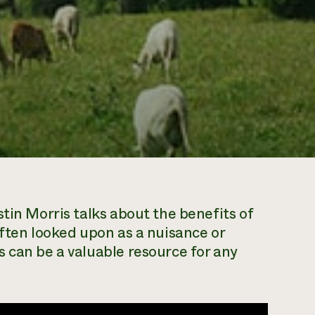
tin Morris talks about the benefits of
Often looked upon as a nuisance or
 can be a valuable resource for any