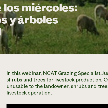
 los miércoles:
s y árboles
1
In this webinar, NCAT Grazing Specialist Jus
shrubs and trees for livestock production. 
unusable to the landowner, shrubs and trees
livestock operation.