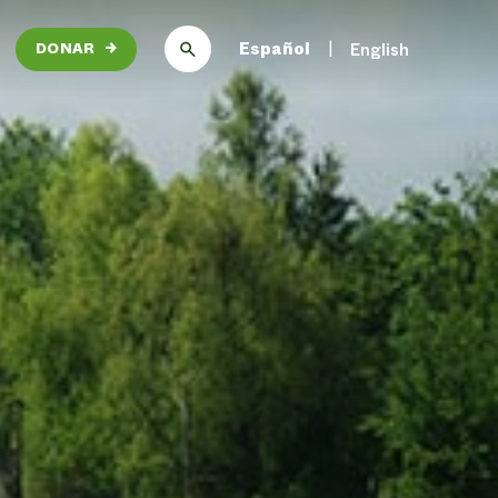
Español
English
DONAR
→