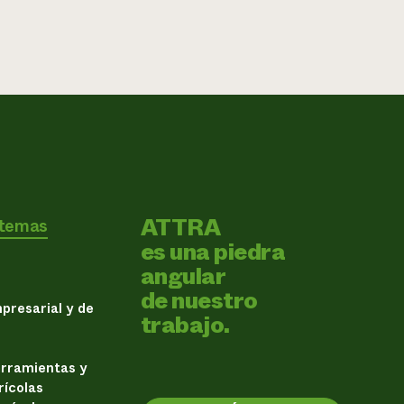
ATTRA
 temas
es una piedra
angular
de nuestro
presarial y de
trabajo.
erramientas y
rícolas