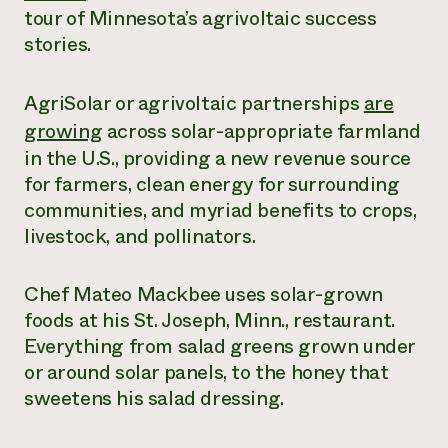
tour of Minnesota’s agrivoltaic success
¿Necesit
stories.
un exper
AgriSolar or agrivoltaic partnerships
are
Llame a la lí
growing
across solar-appropriate farmland
directa de 
in the U.S., providing a new revenue source
1-800-346-9
for farmers, clean energy for surrounding
communities, and myriad benefits to crops,
livestock, and pollinators.
Chef Mateo Mackbee uses solar-grown
foods at his St. Joseph, Minn., restaurant.
Everything from salad greens grown under
or around solar panels, to the honey that
sweetens his salad dressing.