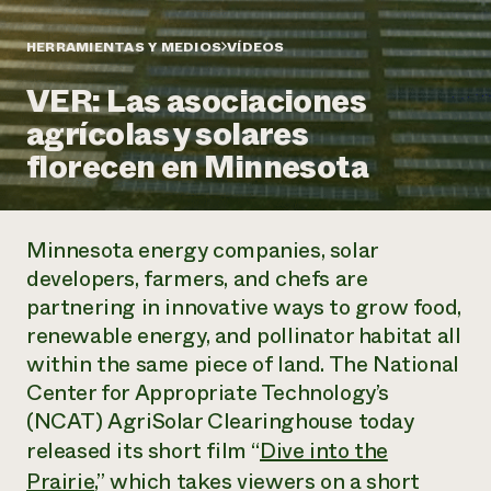
Suelo y agua
Informes anuales y financieros
Asociaciones empresariales
Historias de impacto
Donar
HERRAMIENTAS Y MEDIOS
VÍDEOS
Donaciones planificadas
Latinos en la agricultura
VER: Las asociaciones
Blog
Sistemas alimentarios locales
Podcasts
Informe de
agrícolas y solares
Agricultura urbana
Publicaciones
impacto 2024
Las mujeres en la agricultura
florecen en Minnesota
Boletín
Cursos cortos
Evento anual de reciclaje de productos electrónicos
Consultas de los medios de comunicación
Vídeos
LEER EL INFORME
Minnesota energy companies, solar
Programa de descuentos de NorthWestern Energy
Todos
Oportunidades de financiación
developers, farmers, and chefs are
Servicios energéticos comerciales
contribuyen a la
Noticias
partnering in innovative ways to grow food,
Servicios energéticos residenciales
resiliencia de la
renewable energy, and pollinator habitat all
LIHEAP
comunidad.
Centro de intercambio de información AgriSolar
within the same piece of land. The National
DONAR AHORA
Internship Hub
Center for Appropriate Technology’s
Buscar prácticas
(NCAT) AgriSolar Clearinghouse today
Contratar a un becario
released its short film “
Dive into the
Prairie
,” which takes viewers on a short