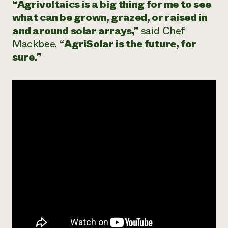
“Agrivoltaics is a big thing for me to see
what can be grown, grazed, or raised in
and around solar arrays,”
said Chef
Mackbee.
“AgriSolar is the future, for
sure.”