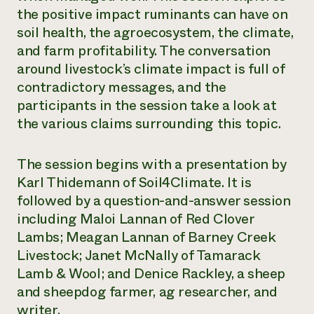
the positive impact ruminants can have on
¿Necesit
soil health, the agroecosystem, the climate,
un exper
and farm profitability. The conversation
around livestock’s climate impact is full of
Llame a la lí
contradictory messages, and the
directa de 
participants in the session take a look at
the various claims surrounding this topic.
1-800-346-9
The session begins with a presentation by
Karl Thidemann of Soil4Climate. It is
followed by a question-and-answer session
including Maloi Lannan of Red Clover
Lambs; Meagan Lannan of Barney Creek
Livestock; Janet McNally of Tamarack
Lamb & Wool; and Denice Rackley, a sheep
and sheepdog farmer, ag researcher, and
writer.