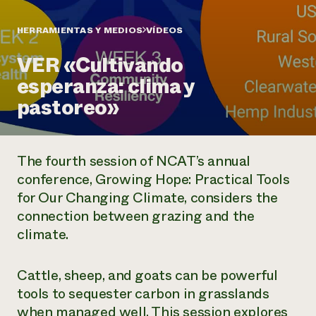
Suelo y agua
Informes anuales y financieros
Asociaciones empresariales
Historias de impacto
Donar
HERRAMIENTAS Y MEDIOS
VÍDEOS
Donaciones planificadas
Latinos en la agricultura
VER «Cultivando
Blog
Sistemas alimentarios locales
Podcasts
Informe de
esperanza: clima y
Agricultura urbana
Publicaciones
impacto 2024
Las mujeres en la agricultura
pastoreo»
Boletín
Cursos cortos
Evento anual de reciclaje de productos electrónicos
Consultas de los medios de comunicación
Vídeos
LEER EL INFORME
The fourth session of NCAT’s annual
Programa de descuentos de NorthWestern Energy
Todos
Oportunidades de financiación
conference, Growing Hope: Practical Tools
Servicios energéticos comerciales
contribuyen a la
Noticias
for Our Changing Climate, considers the
Servicios energéticos residenciales
resiliencia de la
connection between grazing and the
LIHEAP
comunidad.
Centro de intercambio de información AgriSolar
climate.
DONAR AHORA
Internship Hub
Buscar prácticas
Cattle, sheep, and goats can be powerful
Contratar a un becario
tools to sequester carbon in grasslands
when managed well. This session explores