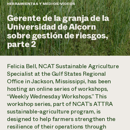
Suelo y agua
Informes anuales y financieros
HERRAMIENTAS Y MEDIOS
VÍDEOS
Asociaciones empresariales
Historias de impacto
Donar
Gerente de la granja de la
Donaciones planificadas
Latinos en la agricultura
Universidad de Alcorn
Blog
Sistemas alimentarios locales
Podcasts
Informe de
sobre gestión de riesgos,
Agricultura urbana
Publicaciones
impacto 2024
Las mujeres en la agricultura
parte 2
Boletín
Cursos cortos
Evento anual de reciclaje de productos electrónicos
Consultas de los medios de comunicación
Vídeos
LEER EL INFORME
Felicia Bell, NCAT Sustainable Agriculture
Programa de descuentos de NorthWestern Energy
Todos
Oportunidades de financiación
Specialist at the Gulf States Regional
Servicios energéticos comerciales
contribuyen a la
Noticias
Office in Jackson, Mississippi, has been
Servicios energéticos residenciales
resiliencia de la
hosting an online series of workshops,
LIHEAP
comunidad.
Centro de intercambio de información AgriSolar
“Weekly Wednesday Workshops.” This
DONAR AHORA
Internship Hub
workshop series, part of NCAT’s ATTRA
Buscar prácticas
sustainable-agriculture program, is
Contratar a un becario
designed to help farmers strengthen the
resilience of their operations through