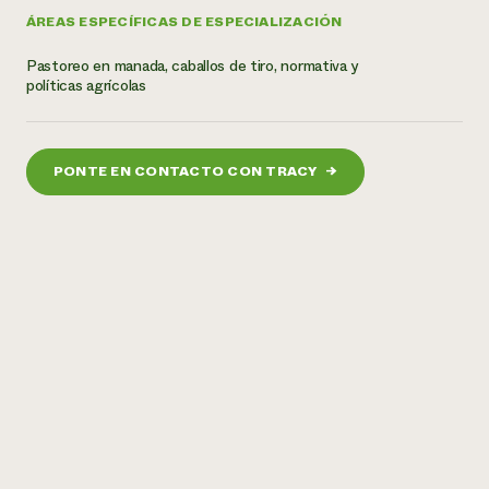
ÁREAS ESPECÍFICAS DE ESPECIALIZACIÓN
¿Necesit
Pastoreo en manada, caballos de tiro, normativa y
un exper
políticas agrícolas
Llame a la lí
directa de 
PONTE EN CONTACTO CON TRACY
→
1-800-346-9