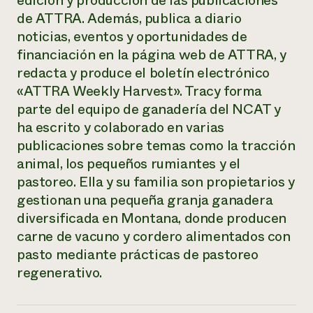
edición y producción de las publicaciones
Suelo y agua
Informes anuales y financieros
de ATTRA. Además, publica a diario
Asociaciones empresariales
Historias de impacto
Donar
noticias, eventos y oportunidades de
Donaciones planificadas
financiación en la página web de ATTRA, y
Latinos en la agricultura
Blog
Sistemas alimentarios locales
redacta y produce el boletín electrónico
Podcasts
Informe de
Agricultura urbana
Publicaciones
«ATTRA Weekly Harvest». Tracy forma
impacto 2024
Las mujeres en la agricultura
Boletín
Cursos cortos
parte del equipo de ganadería del NCAT y
Evento anual de reciclaje de productos electrónicos
Consultas de los medios de comunicación
Vídeos
ha escrito y colaborado en varias
LEER EL INFORME
publicaciones sobre temas como la tracción
animal, los pequeños rumiantes y el
Programa de descuentos de NorthWestern Energy
Todos
Oportunidades de financiación
pastoreo. Ella y su familia son propietarios y
Servicios energéticos comerciales
contribuyen a la
Noticias
gestionan una pequeña granja ganadera
Servicios energéticos residenciales
resiliencia de la
LIHEAP
diversificada en Montana, donde producen
comunidad.
Centro de intercambio de información AgriSolar
carne de vacuno y cordero alimentados con
DONAR AHORA
Internship Hub
pasto mediante prácticas de pastoreo
Buscar prácticas
regenerativo.
Contratar a un becario