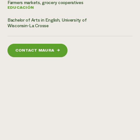
Farmers markets, grocery cooperatives
EDUCACIÓN
¿Necesit
un exper
Bachelor of Arts in English, University of
Wisconsin-La Crosse
Llame a la lí
directa de 
CONTACT MAURA
→
1-800-346-9