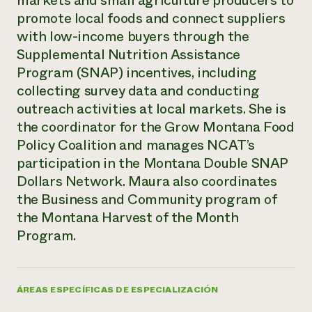
markets and small agriculture producers to
Suelo y agua
Informes anuales y financieros
promote local foods and connect suppliers
Asociaciones empresariales
Historias de impacto
Donar
with low-income buyers through the
Donaciones planificadas
Supplemental Nutrition Assistance
Latinos en la agricultura
Blog
Sistemas alimentarios locales
Program (SNAP) incentives, including
Podcasts
Informe de
Agricultura urbana
Publicaciones
collecting survey data and conducting
impacto 2024
Las mujeres en la agricultura
Boletín
Cursos cortos
outreach activities at local markets. She is
Evento anual de reciclaje de productos electrónicos
Consultas de los medios de comunicación
Vídeos
the coordinator for the Grow Montana Food
LEER EL INFORME
Policy Coalition and manages NCAT’s
participation in the Montana Double SNAP
Programa de descuentos de NorthWestern Energy
Todos
Oportunidades de financiación
Dollars Network. Maura also coordinates
Servicios energéticos comerciales
contribuyen a la
Noticias
the Business and Community program of
Servicios energéticos residenciales
resiliencia de la
LIHEAP
the Montana Harvest of the Month
comunidad.
Centro de intercambio de información AgriSolar
Program.
DONAR AHORA
Internship Hub
Buscar prácticas
Contratar a un becario
ÁREAS ESPECÍFICAS DE ESPECIALIZACIÓN