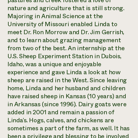
pastures and creek fostered a love of
Suelo y agua
Informes anuales y financieros
nature and agriculture that is still strong.
Asociaciones empresariales
Historias de impacto
Donar
Majoring in Animal Science at the
Donaciones planificadas
University of Missouri enabled Linda to
Latinos en la agricultura
Blog
Sistemas alimentarios locales
meet Dr. Ron Morrow and Dr. Jim Gerrish,
Podcasts
Informe de
Agricultura urbana
Publicaciones
and to learn about grazing management
impacto 2024
Las mujeres en la agricultura
Boletín
Cursos cortos
from two of the best. An internship at the
Evento anual de reciclaje de productos electrónicos
Consultas de los medios de comunicación
Vídeos
U.S. Sheep Experiment Station in Dubois,
LEER EL INFORME
Idaho, was a unique and enjoyable
experience and gave Linda a look at how
Programa de descuentos de NorthWestern Energy
Todos
Oportunidades de financiación
sheep are raised in the West. Since leaving
Servicios energéticos comerciales
contribuyen a la
Noticias
home, Linda and her husband and children
Servicios energéticos residenciales
resiliencia de la
LIHEAP
have raised sheep in Kansas (10 years) and
comunidad.
Centro de intercambio de información AgriSolar
in Arkansas (since 1996). Dairy goats were
DONAR AHORA
Internship Hub
added in 2001 and remain a passion of
Buscar prácticas
Linda’s. Hogs, calves, and chickens are
Contratar a un becario
sometimes a part of the farm, as well. It has
been a privilege and blessing to be involved