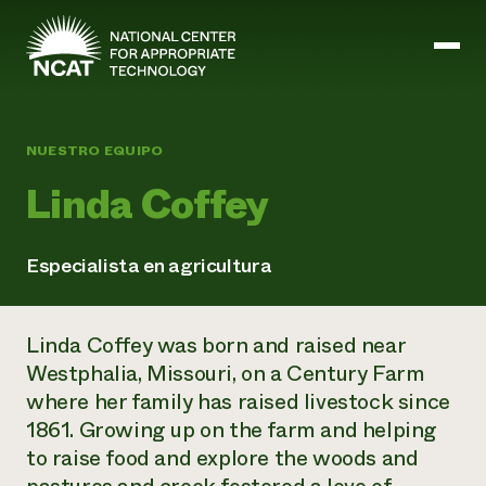
Ir al contenido principal
NUESTRO EQUIPO
Linda Coffey
Misión y visión
Historia
ATTRA
ATTRA
Especialista en agricultura
Abundante Ogallala
Biochar Policy Project
Liderazgo
Pastoreo regenerativo
Gestión empresarial y de riesgos
Linda Coffey was born and raised near
Personal
Tierra para el agua
Cultivos
Regiones
Westphalia, Missouri, on a Century Farm
Programa de transición a la asociación orgánica
Energía, herramientas y equipos agrícolas
Consejo de Administración
Programa de mejora de la calidad de la lana
where her family has raised livestock since
Métodos agrícolas y ganaderos
Formación "Armed to Farm
Carreras profesionales
Ganadería
Calendario de actos
1861. Growing up on the farm and helping
Marketing
to raise food and explore the woods and
Agricultura y ganadería ecológicas
Armados para cultivar