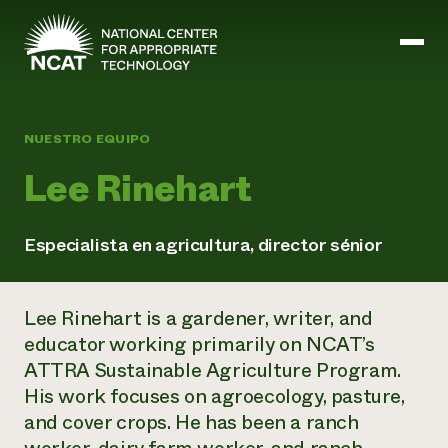
Ir al contenido principal
NUESTRO EQUIPO
Lee Rinehart
Misión y visión
Historia
ATTRA
ATTRA
Especialista en agricultura, director sénior
Abundante Ogallala
Biochar Policy Project
Liderazgo
Pastoreo regenerativo
Gestión empresarial y de riesgos
Lee Rinehart is a gardener, writer, and
Personal
Tierra para el agua
Cultivos
Regiones
educator working primarily on NCAT’s
Programa de transición a la asociación orgánica
Energía, herramientas y equipos agrícolas
Consejo de Administración
Programa de mejora de la calidad de la lana
ATTRA Sustainable Agriculture Program.
Métodos agrícolas y ganaderos
Formación "Armed to Farm
Carreras profesionales
Ganadería
Calendario de actos
His work focuses on agroecology, pasture,
Marketing
and cover crops. He has been a ranch
Agricultura y ganadería ecológicas
Armados para cultivar