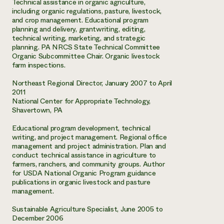
Technical assistance in organic agriculture,
including organic regulations, pasture, livestock,
¿Necesit
and crop management. Educational program
planning and delivery, grantwriting, editing,
un exper
technical writing, marketing, and strategic
planning. PA NRCS State Technical Committee
Organic Subcommittee Chair. Organic livestock
Llame a la lí
farm inspections.
directa de 
Northeast Regional Director, January 2007 to April
1-800-346-9
2011
National Center for Appropriate Technology,
Shavertown, PA
Educational program development, technical
writing, and project management. Regional office
management and project administration. Plan and
conduct technical assistance in agriculture to
farmers, ranchers, and community groups. Author
for USDA National Organic Program guidance
publications in organic livestock and pasture
management.
Sustainable Agriculture Specialist, June 2005 to
December 2006