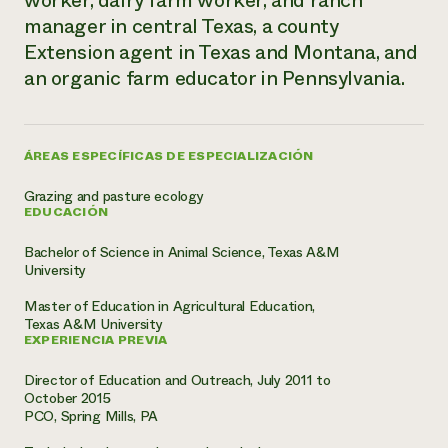
worker, dairy farm worker, and ranch
Suelo y agua
Informes anuales y financieros
manager in central Texas, a county
Asociaciones empresariales
Historias de impacto
Donar
Extension agent in Texas and Montana, and
Donaciones planificadas
an organic farm educator in Pennsylvania.
Latinos en la agricultura
Blog
Sistemas alimentarios locales
Podcasts
Informe de
Agricultura urbana
Publicaciones
impacto 2024
Las mujeres en la agricultura
Boletín
Cursos cortos
ÁREAS ESPECÍFICAS DE ESPECIALIZACIÓN
Evento anual de reciclaje de productos electrónicos
Consultas de los medios de comunicación
Vídeos
LEER EL INFORME
Grazing and pasture ecology
EDUCACIÓN
Programa de descuentos de NorthWestern Energy
Todos
Oportunidades de financiación
Bachelor of Science in Animal Science, Texas A&M
Servicios energéticos comerciales
contribuyen a la
Noticias
University
Servicios energéticos residenciales
resiliencia de la
Master of Education in Agricultural Education,
LIHEAP
comunidad.
Texas A&M University
Centro de intercambio de información AgriSolar
EXPERIENCIA PREVIA
DONAR AHORA
Internship Hub
Buscar prácticas
Director of Education and Outreach, July 2011 to
Contratar a un becario
October 2015
PCO, Spring Mills, PA