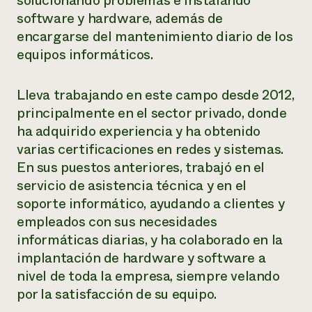
solucionando problemas e instalando
Suelo y agua
Informes anuales y financieros
software y hardware, además de
Asociaciones empresariales
Historias de impacto
Donar
encargarse del mantenimiento diario de los
Donaciones planificadas
equipos informáticos.
Latinos en la agricultura
Blog
Sistemas alimentarios locales
Podcasts
Informe de
Agricultura urbana
Publicaciones
Lleva trabajando en este campo desde 2012,
impacto 2024
Las mujeres en la agricultura
Boletín
Cursos cortos
principalmente en el sector privado, donde
Evento anual de reciclaje de productos electrónicos
Consultas de los medios de comunicación
Vídeos
LEER EL INFORME
ha adquirido experiencia y ha obtenido
varias certificaciones en redes y sistemas.
En sus puestos anteriores, trabajó en el
Programa de descuentos de NorthWestern Energy
Todos
Oportunidades de financiación
servicio de asistencia técnica y en el
Servicios energéticos comerciales
contribuyen a la
Noticias
Servicios energéticos residenciales
soporte informático, ayudando a clientes y
resiliencia de la
LIHEAP
empleados con sus necesidades
comunidad.
Centro de intercambio de información AgriSolar
informáticas diarias, y ha colaborado en la
DONAR AHORA
Internship Hub
implantación de hardware y software a
Buscar prácticas
nivel de toda la empresa, siempre velando
Contratar a un becario
por la satisfacción de su equipo.