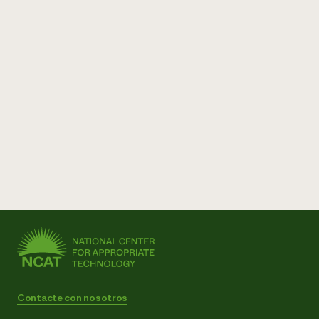
¿Necesit
un exper
Llame a la lí
directa de 
1-800-346-9
Contacte con nosotros