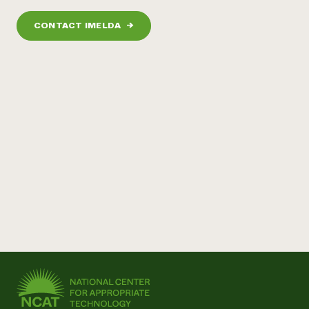
¿Necesit
CONTACT IMELDA
→
un exper
Llame a la lí
directa de 
1-800-346-9