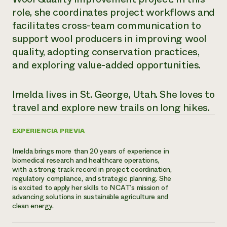
Suelo y agua
Informes anuales y financieros
role, she coordinates project workflows and
Asociaciones empresariales
Historias de impacto
Donar
facilitates cross-team communication to
Donaciones planificadas
support wool producers in improving wool
Latinos en la agricultura
Blog
quality, adopting conservation practices,
Sistemas alimentarios locales
Podcasts
Informe de
Agricultura urbana
and exploring value-added opportunities.
Publicaciones
impacto 2024
Las mujeres en la agricultura
Boletín
Cursos cortos
Evento anual de reciclaje de productos electrónicos
Consultas de los medios de comunicación
Vídeos
Imelda lives in St. George, Utah. She loves to
LEER EL INFORME
travel and explore new trails on long hikes.
Programa de descuentos de NorthWestern Energy
Todos
Oportunidades de financiación
EXPERIENCIA PREVIA
Servicios energéticos comerciales
contribuyen a la
Noticias
Servicios energéticos residenciales
resiliencia de la
Imelda brings more than 20 years of experience in
LIHEAP
comunidad.
biomedical research and healthcare operations,
Centro de intercambio de información AgriSolar
with a strong track record in project coordination,
DONAR AHORA
Internship Hub
regulatory compliance, and strategic planning. She
is excited to apply her skills to NCAT’s mission of
Buscar prácticas
advancing solutions in sustainable agriculture and
Contratar a un becario
clean energy.