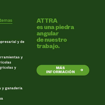
ATTRA
 temas
es una piedra
angular
de nuestro
presarial y de
trabajo.
erramientas y
rícolas
rícolas y
MÁS
→
INFORMACIÓN
a y ganadería
ua