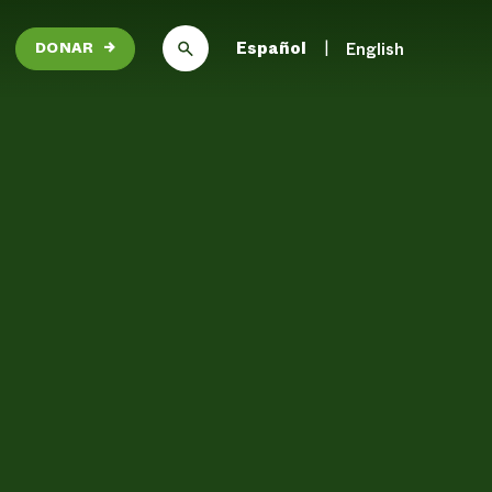
Español
English
DONAR
→