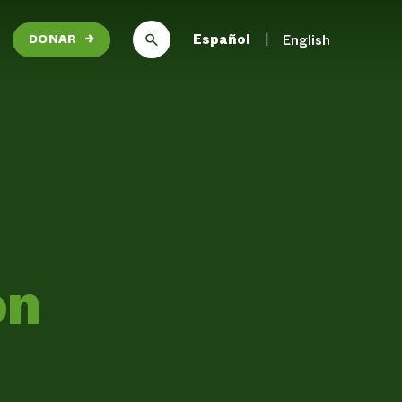
Español
English
DONAR
→
on