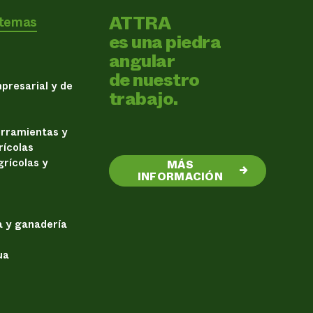
ATTRA
 temas
es una piedra
angular
de nuestro
presarial y de
trabajo.
erramientas y
rícolas
rícolas y
MÁS
→
INFORMACIÓN
a y ganadería
ua