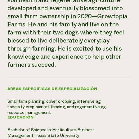
soil health and regenerative agriculture
Suelo y agua
Informes anuales y financieros
developed and eventually blossomed into
Asociaciones empresariales
Historias de impacto
Donar
small farm ownership in 2020—Growtopia
Donaciones planificadas
Farms. He and his family and live on the
Latinos en la agricultura
Blog
Sistemas alimentarios locales
farm with their two dogs where they feel
Podcasts
Informe de
Agricultura urbana
Publicaciones
blessed to live deliberately everyday
impacto 2024
Las mujeres en la agricultura
Boletín
Cursos cortos
through farming. He is excited to use his
Evento anual de reciclaje de productos electrónicos
Consultas de los medios de comunicación
Vídeos
knowledge and experience to help other
LEER EL INFORME
farmers succeed.
Programa de descuentos de NorthWestern Energy
Todos
Oportunidades de financiación
Servicios energéticos comerciales
contribuyen a la
Noticias
Servicios energéticos residenciales
ÁREAS ESPECÍFICAS DE ESPECIALIZACIÓN
resiliencia de la
LIHEAP
comunidad.
Small farm planning, cover cropping, intensive ag,
Centro de intercambio de información AgriSolar
DONAR AHORA
specialty crop market farming, and regenerative ag
Internship Hub
resource management
Buscar prácticas
EDUCACIÓN
Contratar a un becario
Bachelor of Science in Horticulture Business
Management, Texas State University