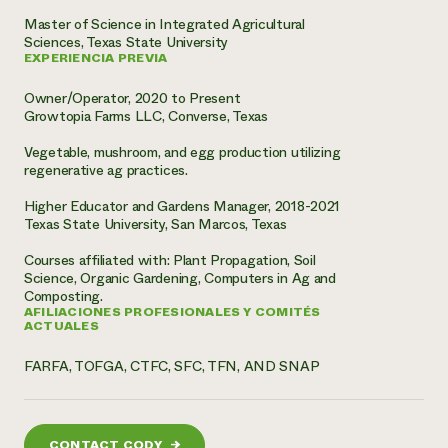
Master of Science in Integrated Agricultural
¿Necesit
Sciences, Texas State University
EXPERIENCIA PREVIA
un exper
Owner/Operator, 2020 to Present
Growtopia Farms LLC, Converse, Texas
Llame a la lí
directa de 
Vegetable, mushroom, and egg production utilizing
regenerative ag practices.
1-800-346-9
Higher Educator and Gardens Manager, 2018-2021
Texas State University, San Marcos, Texas
Courses affiliated with: Plant Propagation, Soil
Science, Organic Gardening, Computers in Ag and
Composting.
AFILIACIONES PROFESIONALES Y COMITÉS
ACTUALES
FARFA, TOFGA, CTFC, SFC, TFN, AND SNAP
CONTACT CODY
→