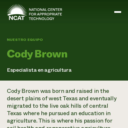
Ir al contenido principal
NUESTRO EQUIPO
Cody Brown
Misión y visión
Historia
ATTRA
ATTRA
Especialista en agricultura
Abundante Ogallala
Biochar Policy Project
Liderazgo
Pastoreo regenerativo
Gestión empresarial y de riesgos
Cody Brown was born and raised in the
Personal
Tierra para el agua
Cultivos
Regiones
desert plains of west Texas and eventually
Programa de transición a la asociación orgánica
Energía, herramientas y equipos agrícolas
Consejo de Administración
Programa de mejora de la calidad de la lana
migrated to the live oak hills of central
Métodos agrícolas y ganaderos
Formación "Armed to Farm
Carreras profesionales
Ganadería
Calendario de actos
Texas where he pursued an education in
Marketing
agriculture. This is where his passion for
Agricultura y ganadería ecológicas
Armados para cultivar