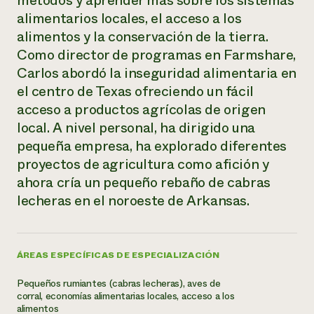
métodos y aprender más sobre los sistemas
Suelo y agua
Informes anuales y financieros
alimentarios locales, el acceso a los
Asociaciones empresariales
Historias de impacto
Donar
alimentos y la conservación de la tierra.
Donaciones planificadas
Como director de programas en Farmshare,
Latinos en la agricultura
Blog
Sistemas alimentarios locales
Carlos abordó la inseguridad alimentaria en
Podcasts
Informe de
Agricultura urbana
Publicaciones
el centro de Texas ofreciendo un fácil
impacto 2024
Las mujeres en la agricultura
Boletín
Cursos cortos
acceso a productos agrícolas de origen
Evento anual de reciclaje de productos electrónicos
Consultas de los medios de comunicación
Vídeos
local. A nivel personal, ha dirigido una
LEER EL INFORME
pequeña empresa, ha explorado diferentes
proyectos de agricultura como afición y
Programa de descuentos de NorthWestern Energy
Todos
Oportunidades de financiación
ahora cría un pequeño rebaño de cabras
Servicios energéticos comerciales
contribuyen a la
Noticias
lecheras en el noroeste de Arkansas.
Servicios energéticos residenciales
resiliencia de la
LIHEAP
comunidad.
Centro de intercambio de información AgriSolar
DONAR AHORA
Internship Hub
ÁREAS ESPECÍFICAS DE ESPECIALIZACIÓN
Buscar prácticas
Contratar a un becario
Pequeños rumiantes (cabras lecheras), aves de
corral, economías alimentarias locales, acceso a los
alimentos