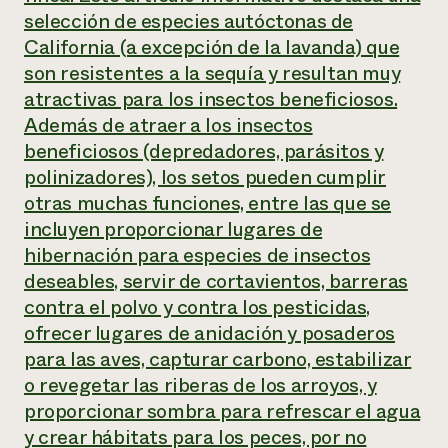
selección de especies autóctonas de
¿Necesit
California (a excepción de la lavanda) que
un exper
son resistentes a la sequía y resultan muy
atractivas para los insectos beneficiosos.
Llame a la lí
Además de atraer a los insectos
directa de 
beneficiosos (depredadores, parásitos y
polinizadores), los setos pueden cumplir
1-800-346-9
otras muchas funciones, entre las que se
incluyen proporcionar lugares de
hibernación para especies de insectos
deseables, servir de cortavientos, barreras
contra el polvo y contra los pesticidas,
ofrecer lugares de anidación y posaderos
para las aves, capturar carbono, estabilizar
o revegetar las riberas de los arroyos, y
proporcionar sombra para refrescar el agua
y crear hábitats para los peces, por no