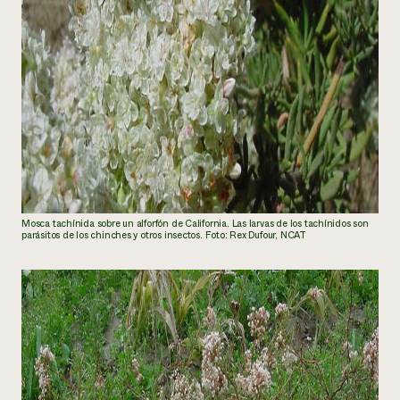
Mosca tachínida sobre un alforfón de California. Las larvas de los tachínidos son
parásitos de los chinches y otros insectos. Foto: Rex Dufour, NCAT