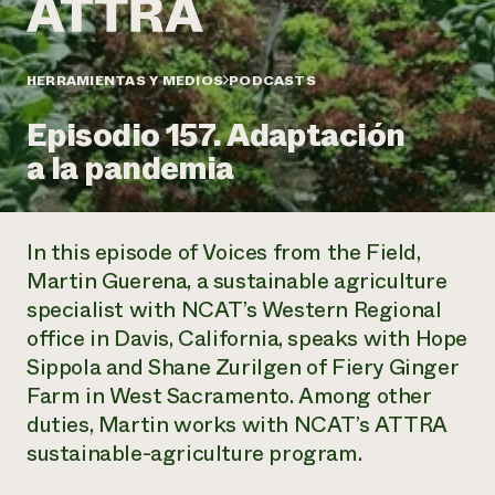
Suelo y agua
Informes anuales y financieros
Asociaciones empresariales
Historias de impacto
Donar
Donaciones planificadas
HERRAMIENTAS Y MEDIOS
PODCASTS
Latinos en la agricultura
Blog
Sistemas alimentarios locales
Podcasts
Informe de
Episodio 157. Adaptación
Agricultura urbana
Publicaciones
impacto 2024
Las mujeres en la agricultura
a la pandemia
Boletín
Cursos cortos
Evento anual de reciclaje de productos electrónicos
Consultas de los medios de comunicación
Vídeos
LEER EL INFORME
In this episode of
Voices from the Field
,
Programa de descuentos de NorthWestern Energy
Todos
Oportunidades de financiación
Martin Guerena, a sustainable agriculture
Servicios energéticos comerciales
contribuyen a la
Noticias
specialist with NCAT’s Western Regional
Servicios energéticos residenciales
resiliencia de la
office in Davis, California, speaks with Hope
LIHEAP
comunidad.
Centro de intercambio de información AgriSolar
Sippola and Shane Zurilgen of Fiery Ginger
DONAR AHORA
Internship Hub
Farm in West Sacramento. Among other
Buscar prácticas
duties, Martin works with NCAT’s ATTRA
Contratar a un becario
sustainable-agriculture program.