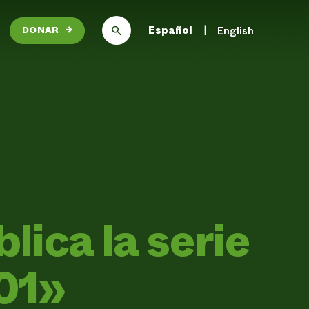
Español
English
DONAR
→
lica la serie
101»