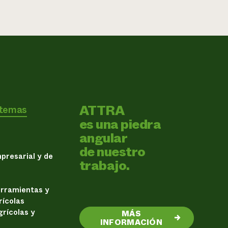
ATTRA
 temas
es una piedra
angular
de nuestro
presarial y de
trabajo.
erramientas y
rícolas
rícolas y
MÁS
→
INFORMACIÓN