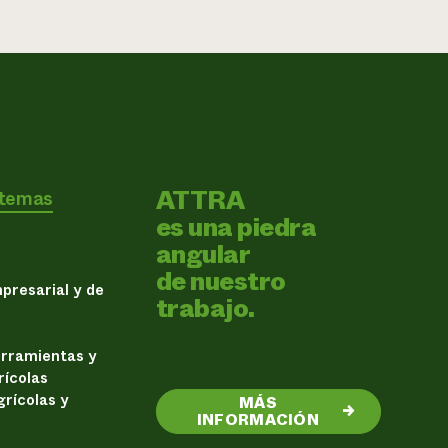
ATTRA
 temas
es una piedra
angular
de nuestro
presarial y de
trabajo.
erramientas y
rícolas
rícolas y
MÁS
→
INFORMACIÓN