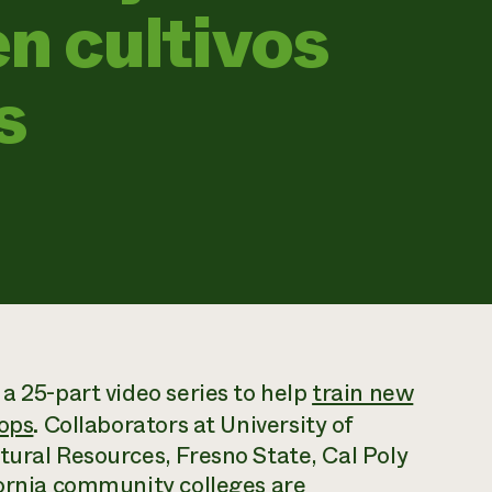
en cultivos
s
a 25-part video series to help
train new
rops
. Collaborators at University of
tural Resources, Fresno State, Cal Poly
fornia community colleges are