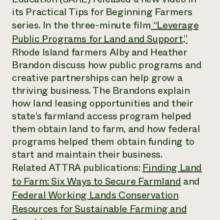
Suelo y agua
Informes anuales y financieros
its
Practical Tips for Beginning Farmers
Asociaciones empresariales
Historias de impacto
Donar
series. In the three-minute film
“Leverage
Donaciones planificadas
Public Programs for Land and Support,”
Latinos en la agricultura
Blog
Sistemas alimentarios locales
Rhode Island farmers Alby and Heather
Podcasts
Informe de
Agricultura urbana
Publicaciones
Brandon discuss how public programs and
impacto 2024
Las mujeres en la agricultura
Boletín
Cursos cortos
creative partnerships can help grow a
Evento anual de reciclaje de productos electrónicos
Consultas de los medios de comunicación
Vídeos
thriving business. The Brandons explain
LEER EL INFORME
how land leasing opportunities and their
state’s farmland access program helped
Programa de descuentos de NorthWestern Energy
Todos
Oportunidades de financiación
them obtain land to farm, and how federal
Servicios energéticos comerciales
contribuyen a la
Noticias
programs helped them obtain funding to
Servicios energéticos residenciales
resiliencia de la
LIHEAP
start and maintain their business.
comunidad.
Centro de intercambio de información AgriSolar
Related ATTRA publications:
Finding Land
DONAR AHORA
Internship Hub
to Farm: Six Ways to Secure Farmland
and
Buscar prácticas
Contratar a un becario
Federal Working Lands Conservation
Resources for Sustainable Farming and