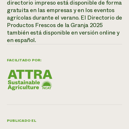
directorio impreso está disponible de forma
gratuita en las empresas y en los eventos
¿Necesit
agrícolas durante el verano. El
Directorio de
un exper
Productos Frescos de la Granja
2025
también está disponible en versión online y
Llame a la lí
en español.
directa de 
1-800-346-9
FACILITADO POR:
PUBLICADO EL