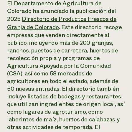
Suelo y agua
El Departamento de Agricultura de
Informes anuales y financieros
Asociaciones empresariales
Colorado ha anunciado la publicación del
Historias de impacto
Donar
2025
Directorio de Productos Frescos de
Donaciones planificadas
Latinos en la agricultura
Blog
Granja de Colorado
. Este directorio recoge
Sistemas alimentarios locales
Podcasts
Informe de
empresas que venden directamente al
Agricultura urbana
Publicaciones
impacto 2024
público, incluyendo más de 200 granjas,
Las mujeres en la agricultura
Boletín
Cursos cortos
Evento anual de reciclaje de productos electrónicos
Consultas de los medios de comunicación
ranchos, puestos de carretera, huertos de
Vídeos
LEER EL INFORME
recolección propia y programas de
Agricultura Apoyada por la Comunidad
Programa de descuentos de NorthWestern Energy
Todos
(CSA), así como 58 mercados de
Oportunidades de financiación
Servicios energéticos comerciales
contribuyen a la
Noticias
agricultores en todo el estado, además de
Servicios energéticos residenciales
resiliencia de la
50 nuevas entradas. El directorio también
LIHEAP
comunidad.
incluye listados de bodegas y restaurantes
Centro de intercambio de información AgriSolar
DONAR AHORA
que utilizan ingredientes de origen local, así
Internship Hub
Buscar prácticas
como lugares de agroturismo, como
Contratar a un becario
laberintos de maíz, huertos de calabazas y
otras actividades de temporada. El