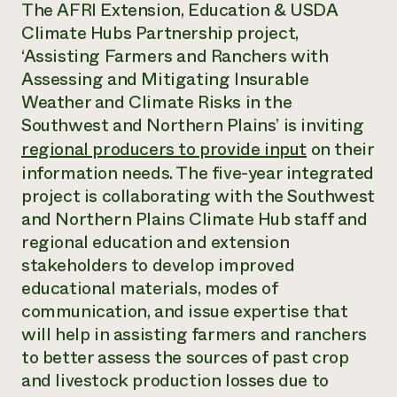
Suelo y agua
The AFRI Extension, Education & USDA
Informes anuales y financieros
Asociaciones empresariales
Climate Hubs Partnership project,
Historias de impacto
Donar
‘Assisting Farmers and Ranchers with
Donaciones planificadas
Latinos en la agricultura
Blog
Assessing and Mitigating Insurable
Sistemas alimentarios locales
Podcasts
Weather and Climate Risks in the
Informe de
Agricultura urbana
Publicaciones
impacto 2024
Southwest and Northern Plains’ is inviting
Las mujeres en la agricultura
Boletín
Cursos cortos
Evento anual de reciclaje de productos electrónicos
regional producers to provide input
on their
Consultas de los medios de comunicación
Vídeos
LEER EL INFORME
information needs. The five-year integrated
project is collaborating with the Southwest
and Northern Plains Climate Hub staff and
Programa de descuentos de NorthWestern Energy
Todos
Oportunidades de financiación
Servicios energéticos comerciales
contribuyen a la
regional education and extension
Noticias
Servicios energéticos residenciales
resiliencia de la
stakeholders to develop improved
LIHEAP
comunidad.
educational materials, modes of
Centro de intercambio de información AgriSolar
DONAR AHORA
communication, and issue expertise that
Internship Hub
Buscar prácticas
will help in assisting farmers and ranchers
Contratar a un becario
to better assess the sources of past crop
and livestock production losses due to