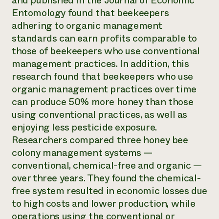
and published in the
Journal of Economic
Suelo y agua
Informes anuales y financieros
Entomology
found that beekeepers
Asociaciones empresariales
Historias de impacto
Donar
adhering to organic management
Donaciones planificadas
standards can earn profits comparable to
Latinos en la agricultura
Blog
Sistemas alimentarios locales
those of beekeepers who use conventional
Podcasts
Informe de
Agricultura urbana
Publicaciones
management practices. In addition, this
impacto 2024
Las mujeres en la agricultura
Boletín
Cursos cortos
research found that beekeepers who use
Evento anual de reciclaje de productos electrónicos
Consultas de los medios de comunicación
Vídeos
organic management practices over time
LEER EL INFORME
can produce 50% more honey than those
using conventional practices, as well as
Programa de descuentos de NorthWestern Energy
Todos
Oportunidades de financiación
enjoying less pesticide exposure.
Servicios energéticos comerciales
contribuyen a la
Noticias
Researchers compared three honey bee
Servicios energéticos residenciales
resiliencia de la
LIHEAP
colony management systems —
comunidad.
Centro de intercambio de información AgriSolar
conventional, chemical-free and organic —
DONAR AHORA
Internship Hub
over three years. They found the chemical-
Buscar prácticas
free system resulted in economic losses due
Contratar a un becario
to high costs and lower production, while
operations using the conventional or