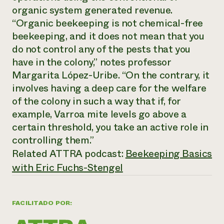
organic system generated revenue.
¿Necesit
“Organic beekeeping is not chemical-free
un exper
beekeeping, and it does not mean that you
do not control any of the pests that you
Llame a la lí
have in the colony,” notes professor
directa de 
Margarita López-Uribe. “On the contrary, it
involves having a deep care for the welfare
1-800-346-9
of the colony in such a way that if, for
example, Varroa mite levels go above a
certain threshold, you take an active role in
controlling them.”
Related ATTRA podcast:
Beekeeping Basics
with Eric Fuchs-Stengel
FACILITADO POR: